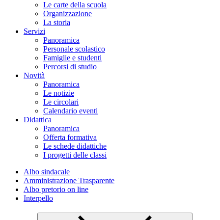
Le carte della scuola
Organizzazione
La storia
Servizi
Panoramica
Personale scolastico
Famiglie e studenti
Percorsi di studio
Novità
Panoramica
Le notizie
Le circolari
Calendario eventi
Didattica
Panoramica
Offerta formativa
Le schede didattiche
I progetti delle classi
Albo sindacale
Amministrazione Trasparente
Albo pretorio on line
Interpello