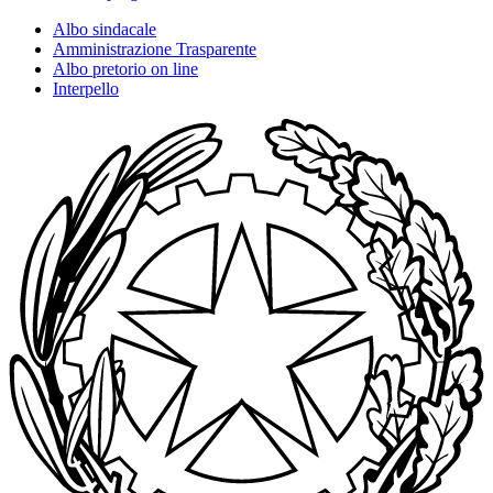
Albo sindacale
Amministrazione Trasparente
Albo pretorio on line
Interpello