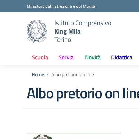
Vai ai contenuti
Vai al menu di navigazione
Vai al footer
Ministero dell'Istruzione e del Merito
Istituto Comprensivo
King Mila
Torino
Scuola
Servizi
Novità
Didattica
Home
Albo pretorio on line
Albo pretorio on lin