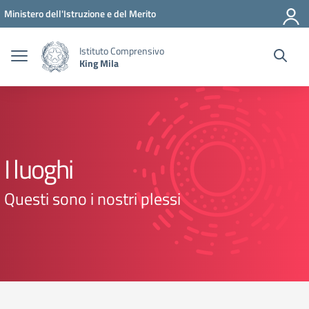
Vai ai contenuti
Vai al menu di navigazione
Vai al footer
Ministero dell'Istruzione e del Merito
Istituto Comprensivo
King Mila
I luoghi
Questi sono i nostri plessi