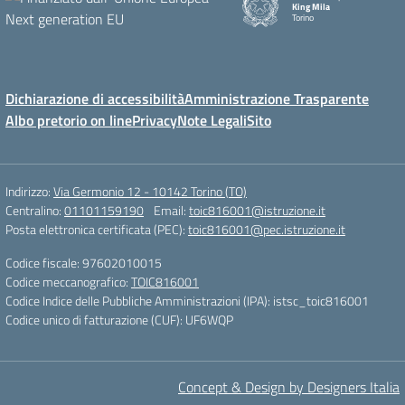
King Mila
Torino
Dichiarazione di accessibilità
Amministrazione Trasparente
Albo pretorio on line
Privacy
Note Legali
Sito
Indirizzo:
Via Germonio 12 - 10142 Torino (TO)
Centralino:
01101159190
Email:
toic816001@istruzione.it
Posta elettronica certificata (PEC):
toic816001@pec.istruzione.it
Codice fiscale: 97602010015
Codice meccanografico:
TOIC816001
Codice Indice delle Pubbliche Amministrazioni (IPA): istsc_toic816001
Codice unico di fatturazione (CUF): UF6WQP
Concept & Design by Designers Italia