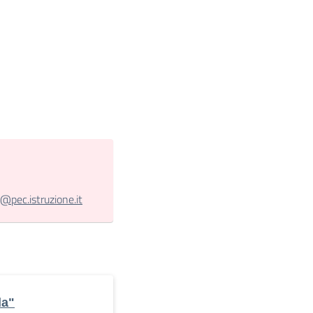
pec.istruzione.it
la"