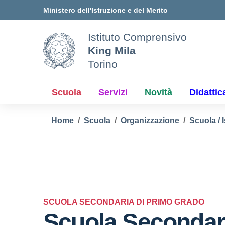
Vai ai contenuti
Vai al menu di navigazione
Vai al footer
Ministero dell'Istruzione e del Merito
Istituto Comprensivo
King Mila
Torino
Scuola
Servizi
Novità
Didattic
Home
Scuola
Organizzazione
Scuola / I
SCUOLA SECONDARIA DI PRIMO GRADO
Scuola Secondari