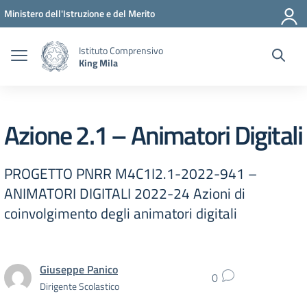
Vai ai contenuti
Vai al menu di navigazione
Vai al footer
Ministero dell'Istruzione e del Merito
Istituto Comprensivo
King Mila
Azione 2.1 – Animatori Digitali
PROGETTO PNRR M4C1I2.1-2022-941 –
ANIMATORI DIGITALI 2022-24 Azioni di
coinvolgimento degli animatori digitali
Giuseppe Panico
0
Dirigente Scolastico