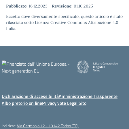
Pubblicato:
16.12.2023
-
Revisione:
01.10.2025
Eccetto dove diversamente specificato, questo articolo è stato
rilasciato sotto Licenza Creative Commons Attribuzione 4.0
Italia.
Istituto Comprensivo
King Mila
Torino
Dichiarazione di accessibilità
Amministrazione Trasparente
Albo pretorio on line
Privacy
Note Legali
Sito
Indirizzo:
Via Germonio 12 - 10142 Torino (TO)