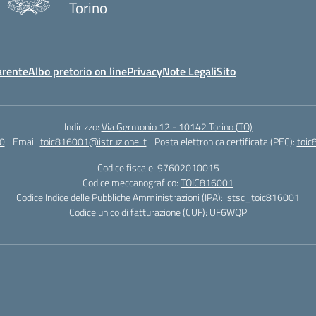
Torino
arente
Albo pretorio on line
Privacy
Note Legali
Sito
Indirizzo:
Via Germonio 12 - 10142 Torino (TO)
0
Email:
toic816001@istruzione.it
Posta elettronica certificata (PEC):
toic
Codice fiscale: 97602010015
Codice meccanografico:
TOIC816001
Codice Indice delle Pubbliche Amministrazioni (IPA): istsc_toic816001
Codice unico di fatturazione (CUF): UF6WQP