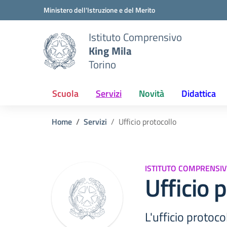
Vai ai contenuti
Vai al menu di navigazione
Vai al footer
Ministero dell'Istruzione e del Merito
Istituto Comprensivo
King Mila
Torino
Scuola
Servizi
Novità
Didattica
Home
Servizi
Ufficio protocollo
ISTITUTO COMPRENSIV
Ufficio 
L'ufficio protoco