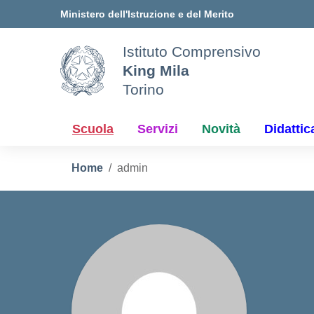
Vai ai contenuti
Vai al menu di navigazione
Vai al footer
Ministero dell'Istruzione e del Merito
Istituto Comprensivo
King Mila
Torino
Scuola
Servizi
Novità
Didattic
Home
admin