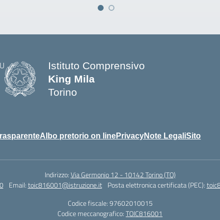
Istituto Comprensivo
King Mila
Torino
rasparente
Albo pretorio on line
Privacy
Note Legali
Sito
Indirizzo:
Via Germonio 12 - 10142 Torino (TO)
0
Email:
toic816001@istruzione.it
Posta elettronica certificata (PEC):
toic
Codice fiscale: 97602010015
Codice meccanografico:
TOIC816001