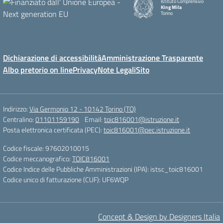
Istituto Comprensivo
King Mila
Torino
Dichiarazione di accessibilità
Amministrazione Trasparente
Albo pretorio on line
Privacy
Note Legali
Sito
Indirizzo:
Via Germonio 12 - 10142 Torino (TO)
Centralino:
01101159190
Email:
toic816001@istruzione.it
Posta elettronica certificata (PEC):
toic816001@pec.istruzione.it
Codice fiscale: 97602010015
Codice meccanografico:
TOIC816001
Codice Indice delle Pubbliche Amministrazioni (IPA): istsc_toic816001
Codice unico di fatturazione (CUF): UF6WQP
Concept & Design by Designers Italia