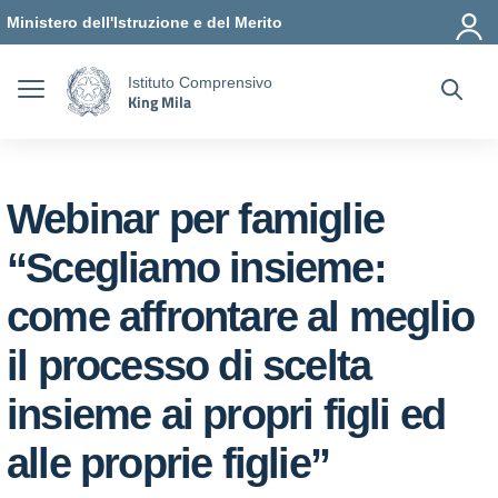
Vai ai contenuti
Vai al menu di navigazione
Vai al footer
Ministero dell'Istruzione e del Merito
Istituto Comprensivo
King Mila
Webinar per famiglie
“Scegliamo insieme:
come affrontare al meglio
il processo di scelta
insieme ai propri figli ed
alle proprie figlie”