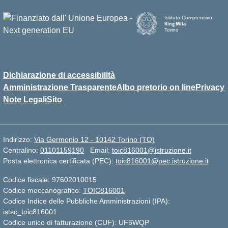
Istituto Comprensivo
King Mila
Torino
Dichiarazione di accessibilità
Amministrazione Trasparente
Albo pretorio on line
Privacy
Note Legali
Sito
Indirizzo:
Via Germonio 12 - 10142 Torino (TO)
Centralino:
01101159190
Email:
toic816001@istruzione.it
Posta elettronica certificata (PEC):
toic816001@pec.istruzione.it
Codice fiscale: 97602010015
Codice meccanografico:
TOIC816001
Codice Indice delle Pubbliche Amministrazioni (IPA):
istsc_toic816001
Codice unico di fatturazione (CUF): UF6WQP