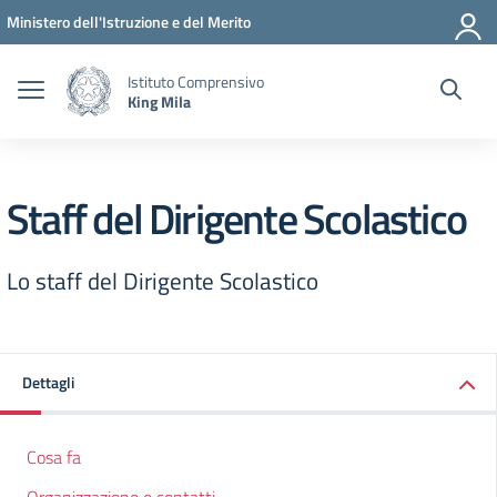
Vai ai contenuti
Vai al menu di navigazione
Vai al footer
Ministero dell'Istruzione e del Merito
Istituto Comprensivo
King Mila
Staff del Dirigente Scolastico
Lo staff del Dirigente Scolastico
Dettagli
Cosa fa