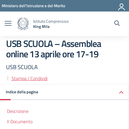
Vai ai contenuti
Vai al menu di navigazione
Vai al footer
Ministero dell'Istruzione e del Merito
Istituto Comprensivo
King Mila
USB SCUOLA – Assemblea
online 13 aprile ore 17-19
USB SCUOLA
Stampa / Condividi
Indice della pagina
Descrizione
Il Documento