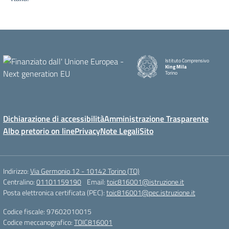
Istituto Comprensivo
King Mila
Torino
Dichiarazione di accessibilità
Amministrazione Trasparente
Albo pretorio on line
Privacy
Note Legali
Sito
Indirizzo:
Via Germonio 12 - 10142 Torino (TO)
Centralino:
01101159190
Email:
toic816001@istruzione.it
Posta elettronica certificata (PEC):
toic816001@pec.istruzione.it
Codice fiscale: 97602010015
Codice meccanografico:
TOIC816001