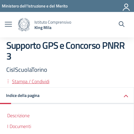
Vai ai contenuti
Vai al menu di navigazione
Vai al footer
Ministero dell'Istruzione e del Merito
Istituto Comprensivo
King Mila
Supporto GPS e Concorso PNRR
3
CislScuolaTorino
Stampa / Condividi
Indice della pagina
Descrizione
I Documenti