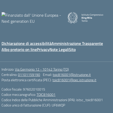
Istituto Comprensivo
King Mila
Torino
Dichiarazione di accessibilità
Amministrazione Trasparente
Albo pretorio on line
Privacy
Note Legali
Sito
Indirizzo:
Via Germonio 12 - 10142 Torino (TO)
Centralino:
01101159190
Email:
toic816001@istruzione.it
Posta elettronica certificata (PEC):
toic816001@pec.istruzione.it
Codice fiscale: 97602010015
Codice meccanografico:
TOIC816001
Codice Indice delle Pubbliche Amministrazioni (IPA): istsc_toic816001
Codice unico di fatturazione (CUF): UF6WQP