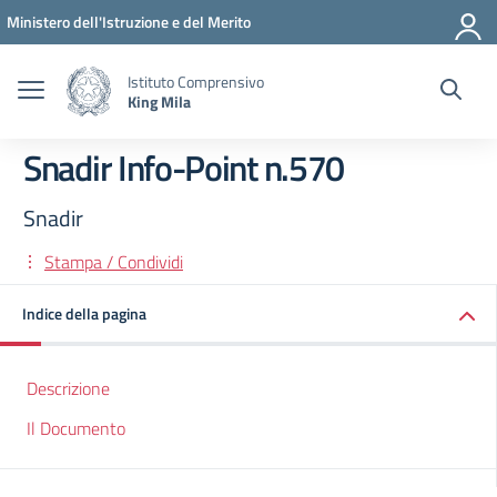
Vai ai contenuti
Vai al menu di navigazione
Vai al footer
Ministero dell'Istruzione e del Merito
Istituto Comprensivo
King Mila
Snadir Info-Point n.570
Snadir
Stampa / Condividi
Indice della pagina
Descrizione
Il Documento