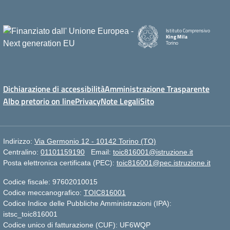
Istituto Comprensivo
King Mila
Torino
Dichiarazione di accessibilità
Amministrazione Trasparente
Albo pretorio on line
Privacy
Note Legali
Sito
Indirizzo:
Via Germonio 12 - 10142 Torino (TO)
Centralino:
01101159190
Email:
toic816001@istruzione.it
Posta elettronica certificata (PEC):
toic816001@pec.istruzione.it
Codice fiscale: 97602010015
Codice meccanografico:
TOIC816001
Codice Indice delle Pubbliche Amministrazioni (IPA):
istsc_toic816001
Codice unico di fatturazione (CUF): UF6WQP