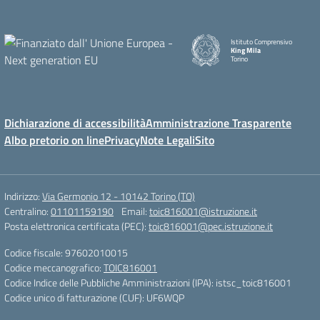
Istituto Comprensivo
King Mila
Torino
Dichiarazione di accessibilità
Amministrazione Trasparente
Albo pretorio on line
Privacy
Note Legali
Sito
Indirizzo:
Via Germonio 12 - 10142 Torino (TO)
Centralino:
01101159190
Email:
toic816001@istruzione.it
Posta elettronica certificata (PEC):
toic816001@pec.istruzione.it
Codice fiscale: 97602010015
Codice meccanografico:
TOIC816001
Codice Indice delle Pubbliche Amministrazioni (IPA): istsc_toic816001
Codice unico di fatturazione (CUF): UF6WQP