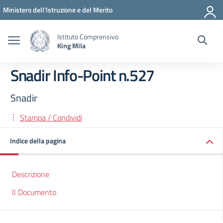
Vai ai contenuti
Vai al menu di navigazione
Vai al footer
Ministero dell'Istruzione e del Merito
Istituto Comprensivo
King Mila
Snadir Info-Point n.527
Snadir
Stampa / Condividi
Indice della pagina
Descrizione
Il Documento