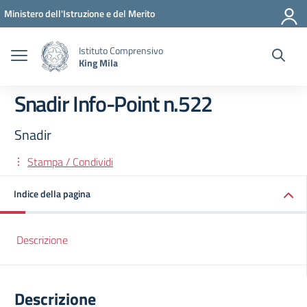
Vai ai contenuti
Vai al menu di navigazione
Vai al footer
Ministero dell'Istruzione e del Merito
Istituto Comprensivo
King Mila
Snadir Info-Point n.522
Snadir
Stampa / Condividi
Indice della pagina
Descrizione
Descrizione