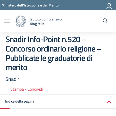
Vai ai contenuti
Vai al menu di navigazione
Vai al footer
Ministero dell'Istruzione e del Merito
Istituto Comprensivo
King Mila
Snadir Info-Point n.520 –
Concorso ordinario religione –
Pubblicate le graduatorie di
merito
Snadir
Stampa / Condividi
Indice della pagina