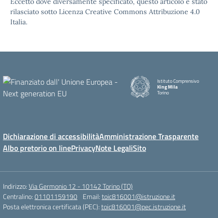
Eccetto dove diversamente specificato, questo articolo è stato
rilasciato sotto Licenza Creative Commons Attribuzione 4.0
Italia.
Istituto Comprensivo
King Mila
Torino
Dichiarazione di accessibilità
Amministrazione Trasparente
Albo pretorio on line
Privacy
Note Legali
Sito
Indirizzo:
Via Germonio 12 - 10142 Torino (TO)
Centralino:
01101159190
Email:
toic816001@istruzione.it
Posta elettronica certificata (PEC):
toic816001@pec.istruzione.it