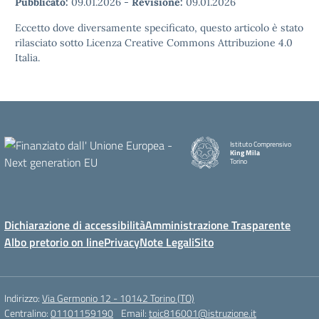
Pubblicato:
09.01.2026
-
Revisione:
09.01.2026
Eccetto dove diversamente specificato, questo articolo è stato
rilasciato sotto Licenza Creative Commons Attribuzione 4.0
Italia.
Istituto Comprensivo
King Mila
Torino
Dichiarazione di accessibilità
Amministrazione Trasparente
Albo pretorio on line
Privacy
Note Legali
Sito
Indirizzo:
Via Germonio 12 - 10142 Torino (TO)
Centralino:
01101159190
Email:
toic816001@istruzione.it