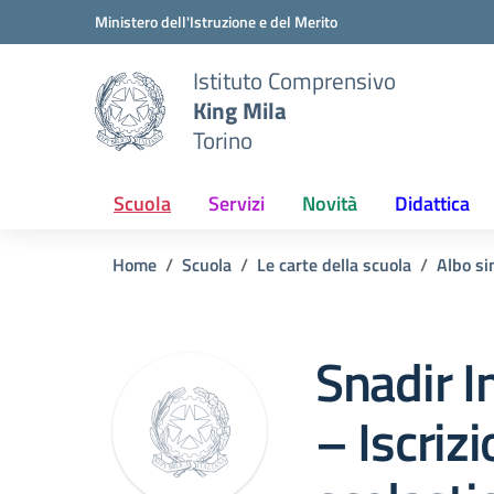
Vai ai contenuti
Vai al menu di navigazione
Vai al footer
Ministero dell'Istruzione e del Merito
Istituto Comprensivo
King Mila
Torino
Scuola
Servizi
Novità
Didattica
Home
Scuola
Le carte della scuola
Albo si
Snadir I
– Iscriz