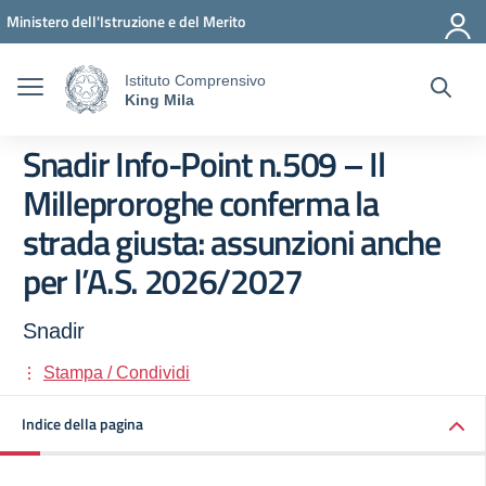
Vai ai contenuti
Vai al menu di navigazione
Vai al footer
Ministero dell'Istruzione e del Merito
Istituto Comprensivo
King Mila
Snadir Info-Point n.509 – Il
Milleproroghe conferma la
strada giusta: assunzioni anche
per l’A.S. 2026/2027
Snadir
Stampa / Condividi
Indice della pagina