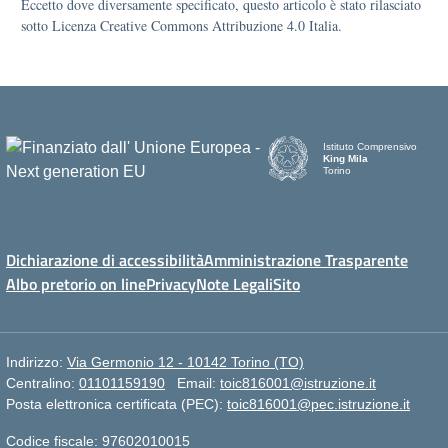
Eccetto dove diversamente specificato, questo articolo è stato rilasciato
sotto Licenza Creative Commons Attribuzione 4.0 Italia.
Istituto Comprensivo
King Mila
Torino
Dichiarazione di accessibilità
Amministrazione Trasparente
Albo pretorio on line
Privacy
Note Legali
Sito
Indirizzo:
Via Germonio 12 - 10142 Torino (TO)
Centralino:
01101159190
Email:
toic816001@istruzione.it
Posta elettronica certificata (PEC):
toic816001@pec.istruzione.it
Codice fiscale: 97602010015