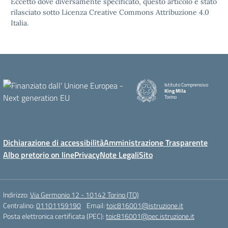
Eccetto dove diversamente specificato, questo articolo è stato
rilasciato sotto Licenza Creative Commons Attribuzione 4.0
Italia.
Istituto Comprensivo
King Mila
Torino
Dichiarazione di accessibilità
Amministrazione Trasparente
Albo pretorio on line
Privacy
Note Legali
Sito
Indirizzo:
Via Germonio 12 - 10142 Torino (TO)
Centralino:
01101159190
Email:
toic816001@istruzione.it
Posta elettronica certificata (PEC):
toic816001@pec.istruzione.it