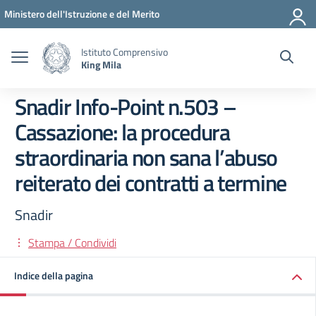
Vai ai contenuti
Vai al menu di navigazione
Vai al footer
Ministero dell'Istruzione e del Merito
Istituto Comprensivo
King Mila
Snadir Info-Point n.503 –
Cassazione: la procedura
straordinaria non sana l’abuso
reiterato dei contratti a termine
Snadir
Stampa / Condividi
Indice della pagina