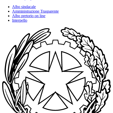
Albo sindacale
Amministrazione Trasparente
Albo pretorio on line
Interpello