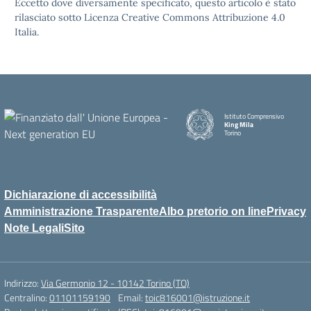
Eccetto dove diversamente specificato, questo articolo è stato
rilasciato sotto Licenza Creative Commons Attribuzione 4.0
Italia.
Istituto Comprensivo
King Mila
Torino
Dichiarazione di accessibilità
Amministrazione Trasparente
Albo pretorio on line
Privacy
Note Legali
Sito
Indirizzo:
Via Germonio 12 - 10142 Torino (TO)
Centralino:
01101159190
Email:
toic816001@istruzione.it