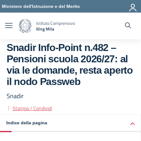
Vai ai contenuti
Vai al menu di navigazione
Vai al footer
Ministero dell'Istruzione e del Merito
Istituto Comprensivo
King Mila
Snadir Info-Point n.482 –
Pensioni scuola 2026/27: al
via le domande, resta aperto
il nodo Passweb
Snadir
Stampa / Condividi
Indice della pagina