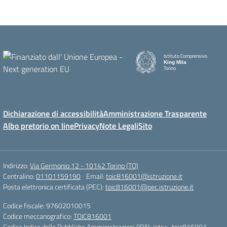
Istituto Comprensivo
King Mila
Torino
Dichiarazione di accessibilità
Amministrazione Trasparente
Albo pretorio on line
Privacy
Note Legali
Sito
Indirizzo:
Via Germonio 12 - 10142 Torino (TO)
Centralino:
01101159190
Email:
toic816001@istruzione.it
Posta elettronica certificata (PEC):
toic816001@pec.istruzione.it
Codice fiscale: 97602010015
Codice meccanografico:
TOIC816001
Codice Indice delle Pubbliche Amministrazioni (IPA): istsc_toic816001