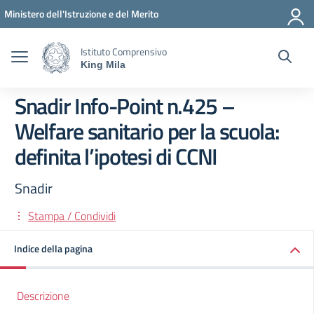
Vai ai contenuti
Vai al menu di navigazione
Vai al footer
Ministero dell'Istruzione e del Merito
Istituto Comprensivo
King Mila
Snadir Info-Point n.425 –
Welfare sanitario per la scuola:
definita l’ipotesi di CCNI
Snadir
Stampa / Condividi
Indice della pagina
Descrizione