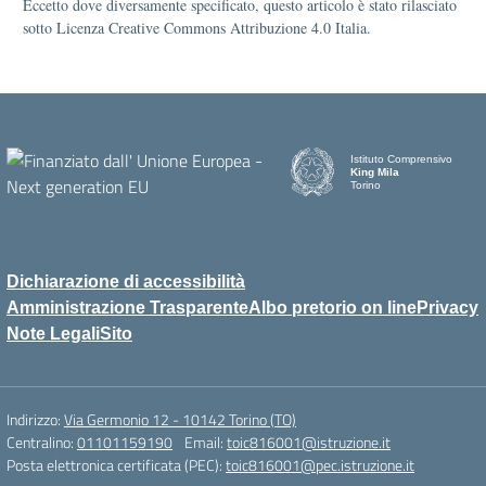
Eccetto dove diversamente specificato, questo articolo è stato rilasciato
sotto Licenza Creative Commons Attribuzione 4.0 Italia.
Istituto Comprensivo
King Mila
Torino
Dichiarazione di accessibilità
Amministrazione Trasparente
Albo pretorio on line
Privacy
Note Legali
Sito
Indirizzo:
Via Germonio 12 - 10142 Torino (TO)
Centralino:
01101159190
Email:
toic816001@istruzione.it
Posta elettronica certificata (PEC):
toic816001@pec.istruzione.it