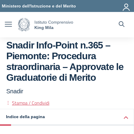
Vai ai contenuti
Vai al menu di navigazione
Vai al footer
Ministero dell'Istruzione e del Merito
Istituto Comprensivo
King Mila
Snadir Info-Point n.365 –
Piemonte: Procedura
straordinaria – Approvate le
Graduatorie di Merito
Snadir
Stampa / Condividi
Indice della pagina