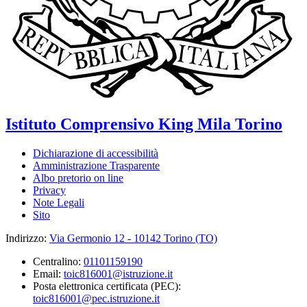
Istituto Comprensivo
King Mila
Torino
Dichiarazione di accessibilità
Amministrazione Trasparente
Albo pretorio on line
Privacy
Note Legali
Sito
Indirizzo:
Via Germonio 12 - 10142 Torino (TO)
Centralino:
01101159190
Email:
toic816001@istruzione.it
Posta elettronica certificata (PEC):
toic816001@pec.istruzione.it