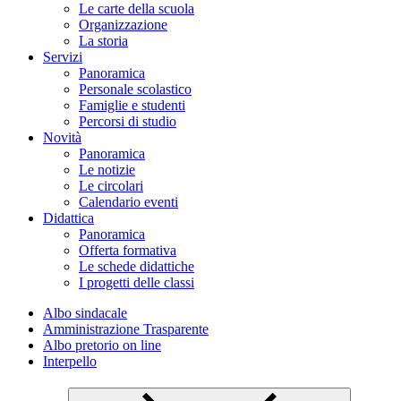
Le carte della scuola
Organizzazione
La storia
Servizi
Panoramica
Personale scolastico
Famiglie e studenti
Percorsi di studio
Novità
Panoramica
Le notizie
Le circolari
Calendario eventi
Didattica
Panoramica
Offerta formativa
Le schede didattiche
I progetti delle classi
Albo sindacale
Amministrazione Trasparente
Albo pretorio on line
Interpello