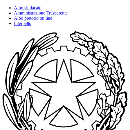
Albo sindacale
Amministrazione Trasparente
Albo pretorio on line
Interpello