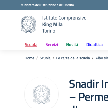
Vai ai contenuti
Vai al menu di navigazione
Vai al footer
Ministero dell'Istruzione e del Merito
Istituto Comprensivo
King Mila
Torino
Scuola
Servizi
Novità
Didattica
Home
Scuola
Le carte della scuola
Albo si
Snadir I
– Permes