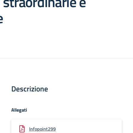
straordinarie e
e
Descrizione
Allegati
Infopoint299