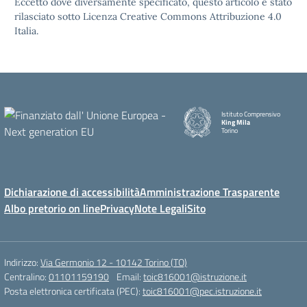
Eccetto dove diversamente specificato, questo articolo è stato
rilasciato sotto Licenza Creative Commons Attribuzione 4.0
Italia.
Istituto Comprensivo
King Mila
Torino
Dichiarazione di accessibilità
Amministrazione Trasparente
Albo pretorio on line
Privacy
Note Legali
Sito
Indirizzo:
Via Germonio 12 - 10142 Torino (TO)
Centralino:
01101159190
Email:
toic816001@istruzione.it
Posta elettronica certificata (PEC):
toic816001@pec.istruzione.it