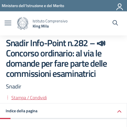
Vai ai contenuti
Vai al menu di navigazione
Vai al footer
Ministero dell'Istruzione e del Merito
Istituto Comprensivo
King Mila
Snadir Info-Point n.282 – 📣
Concorso ordinario: al via le
domande per fare parte delle
commissioni esaminatrici
Snadir
Stampa / Condividi
Indice della pagina