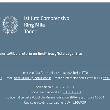
Istituto Comprensivo
King Mila
Torino
arente
Albo pretorio on line
Privacy
Note Legali
Sito
Indirizzo:
Via Germonio 12 - 10142 Torino (TO)
0
Email:
toic816001@istruzione.it
Posta elettronica certificata (PEC):
toic
Codice fiscale: 97602010015
Codice meccanografico:
TOIC816001
Codice Indice delle Pubbliche Amministrazioni (IPA): istsc_toic816001
Codice unico di fatturazione (CUF): UF6WQP