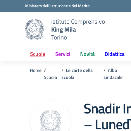
Vai ai contenuti
Vai al menu di navigazione
Vai al footer
Ministero dell'Istruzione e del Merito
Istituto Comprensivo
King Mila
Torino
Scuola
Servizi
Novità
Didattica
Home
Le carte della
Albo
Scuola
scuola
sindacale
Snadir I
– Lunedì