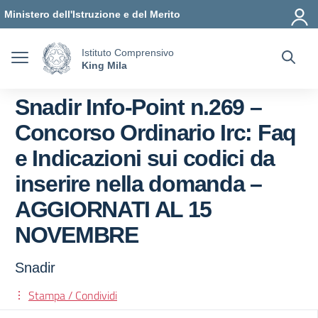
Vai ai contenuti
Vai al menu di navigazione
Vai al footer
Ministero dell'Istruzione e del Merito
Istituto Comprensivo
King Mila
Snadir Info-Point n.269 –
Concorso Ordinario Irc: Faq
e Indicazioni sui codici da
inserire nella domanda –
AGGIORNATI AL 15
NOVEMBRE
Snadir
Stampa / Condividi