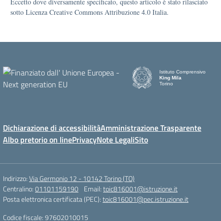
Eccetto dove diversamente specificato, questo articolo è stato rilasciato
sotto Licenza Creative Commons Attribuzione 4.0 Italia.
Istituto Comprensivo
King Mila
Torino
Dichiarazione di accessibilità
Amministrazione Trasparente
Albo pretorio on line
Privacy
Note Legali
Sito
Indirizzo:
Via Germonio 12 - 10142 Torino (TO)
Centralino:
01101159190
Email:
toic816001@istruzione.it
Posta elettronica certificata (PEC):
toic816001@pec.istruzione.it
Codice fiscale: 97602010015