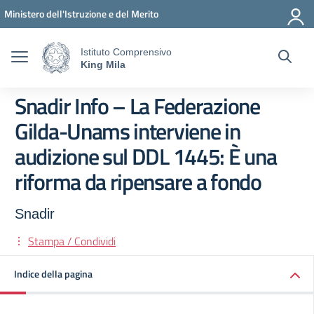
Vai ai contenuti
Vai al menu di navigazione
Vai al footer
Ministero dell'Istruzione e del Merito
Istituto Comprensivo
King Mila
Snadir Info – La Federazione
Gilda-Unams interviene in
audizione sul DDL 1445: È una
riforma da ripensare a fondo
Snadir
Stampa / Condividi
Indice della pagina