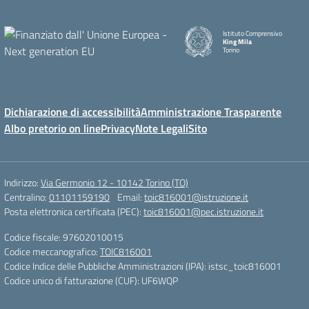
Istituto Comprensivo
King Mila
Torino
Dichiarazione di accessibilità
Amministrazione Trasparente
Albo pretorio on line
Privacy
Note Legali
Sito
Indirizzo:
Via Germonio 12 - 10142 Torino (TO)
Centralino:
01101159190
Email:
toic816001@istruzione.it
Posta elettronica certificata (PEC):
toic816001@pec.istruzione.it
Codice fiscale: 97602010015
Codice meccanografico:
TOIC816001
Codice Indice delle Pubbliche Amministrazioni (IPA): istsc_toic816001
Codice unico di fatturazione (CUF): UF6WQP