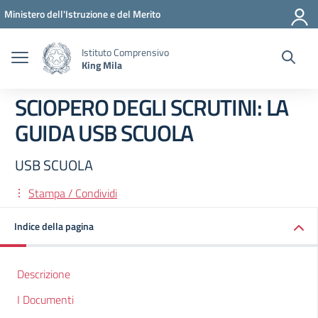
Vai ai contenuti
Vai al menu di navigazione
Vai al footer
Ministero dell'Istruzione e del Merito
Istituto Comprensivo
King Mila
SCIOPERO DEGLI SCRUTINI: LA
GUIDA USB SCUOLA
USB SCUOLA
Stampa / Condividi
Indice della pagina
Descrizione
I Documenti