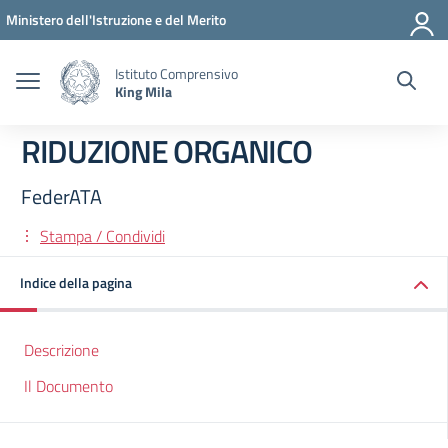
Vai ai contenuti
Vai al menu di navigazione
Vai al footer
Ministero dell'Istruzione e del Merito
Istituto Comprensivo
King Mila
RIDUZIONE ORGANICO
FederATA
Stampa / Condividi
Indice della pagina
Descrizione
Il Documento