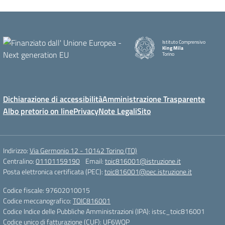
Istituto Comprensivo
King Mila
Torino
Dichiarazione di accessibilità
Amministrazione Trasparente
Albo pretorio on line
Privacy
Note Legali
Sito
Indirizzo:
Via Germonio 12 - 10142 Torino (TO)
Centralino:
01101159190
Email:
toic816001@istruzione.it
Posta elettronica certificata (PEC):
toic816001@pec.istruzione.it
Codice fiscale: 97602010015
Codice meccanografico:
TOIC816001
Codice Indice delle Pubbliche Amministrazioni (IPA): istsc_toic816001
Codice unico di fatturazione (CUF): UF6WQP