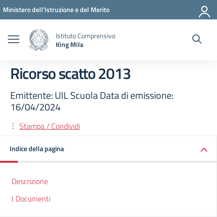
Vai ai contenuti
Vai al menu di navigazione
Vai al footer
Ministero dell'Istruzione e del Merito
Istituto Comprensivo
King Mila
Ricorso scatto 2013
Emittente: UIL Scuola Data di emissione:
16/04/2024
Stampa / Condividi
Indice della pagina
Descrizione
I Documenti