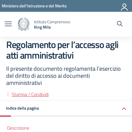
Vai ai contenuti
Vai al menu di navigazione
Vai al footer
Ministero dell'Istruzione e del Merito
Istituto Comprensivo
King Mila
Regolamento per l’accesso agli
atti amministrativi
Il presente documento regolamenta l’esercizio
del diritto di accesso ai documenti
amministrativi
Stampa / Condividi
Indice della pagina
Descrizione