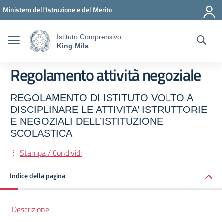
Vai ai contenuti
Vai al menu di navigazione
Vai al footer
Ministero dell'Istruzione e del Merito
Istituto Comprensivo
King Mila
Regolamento attività negoziale
REGOLAMENTO DI ISTITUTO VOLTO A
DISCIPLINARE LE ATTIVITA’ ISTRUTTORIE
E NEGOZIALI DELL’ISTITUZIONE
SCOLASTICA
Stampa / Condividi
Indice della pagina
Descrizione