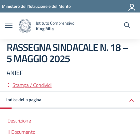
Vai ai contenuti
Vai al menu di navigazione
Vai al footer
Ministero dell'Istruzione e del Merito
Istituto Comprensivo
King Mila
RASSEGNA SINDACALE N. 18 –
5 MAGGIO 2025
ANIEF
Stampa / Condividi
Indice della pagina
Descrizione
Il Documento