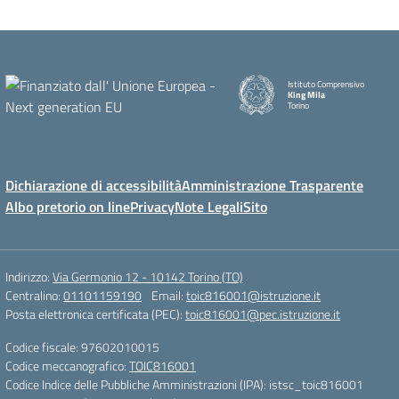
Istituto Comprensivo
King Mila
Torino
Dichiarazione di accessibilità
Amministrazione Trasparente
Albo pretorio on line
Privacy
Note Legali
Sito
Indirizzo:
Via Germonio 12 - 10142 Torino (TO)
Centralino:
01101159190
Email:
toic816001@istruzione.it
Posta elettronica certificata (PEC):
toic816001@pec.istruzione.it
Codice fiscale: 97602010015
Codice meccanografico:
TOIC816001
Codice Indice delle Pubbliche Amministrazioni (IPA): istsc_toic816001