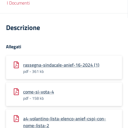
I Documenti
Descrizione
Allegati
rassegna-sindacale-anief-16-2024 (1)
pdf - 361 kb
come-si-vota-4
pdf - 158 kb
a4-volantino-lista-elenco-anief-cspi-con-
nome-lista-2