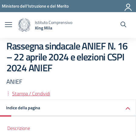
Vai ai contenuti
Vai al menu di navigazione
Vai al footer
Ministero dell'Istruzione e del Merito
Istituto Comprensivo
King Mila
Rassegna sindacale ANIEF N. 16
– 22 aprile 2024 e elezioni CSPI
2024 ANIEF
ANIEF
Stampa / Condividi
Indice della pagina
Descrizione