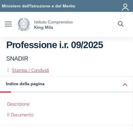
Vai ai contenuti
Vai al menu di navigazione
Vai al footer
Ministero dell'Istruzione e del Merito
Istituto Comprensivo
King Mila
Professione i.r. 09/2025
SNADIR
Stampa / Condividi
Indice della pagina
Descrizione
Il Documento