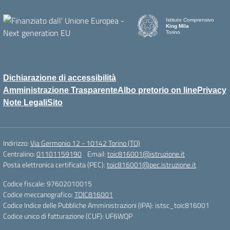
Istituto Comprensivo
King Mila
Torino
Dichiarazione di accessibilità
Amministrazione Trasparente
Albo pretorio on line
Privacy
Note Legali
Sito
Indirizzo:
Via Germonio 12 - 10142 Torino (TO)
Centralino:
01101159190
Email:
toic816001@istruzione.it
Posta elettronica certificata (PEC):
toic816001@pec.istruzione.it
Codice fiscale: 97602010015
Codice meccanografico:
TOIC816001
Codice Indice delle Pubbliche Amministrazioni (IPA): istsc_toic816001
Codice unico di fatturazione (CUF): UF6WQP