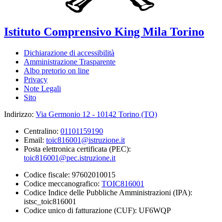
Istituto Comprensivo
King Mila
Torino
Dichiarazione di accessibilità
Amministrazione Trasparente
Albo pretorio on line
Privacy
Note Legali
Sito
Indirizzo:
Via Germonio 12 - 10142 Torino (TO)
Centralino:
01101159190
Email:
toic816001@istruzione.it
Posta elettronica certificata (PEC):
toic816001@pec.istruzione.it
Codice fiscale: 97602010015
Codice meccanografico:
TOIC816001
Codice Indice delle Pubbliche Amministrazioni (IPA):
istsc_toic816001
Codice unico di fatturazione (CUF): UF6WQP