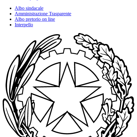
Albo sindacale
Amministrazione Trasparente
Albo pretorio on line
Interpello