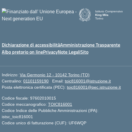
Istituto Comprensivo
King Mila
Torino
Dichiarazione di accessibilità
Amministrazione Trasparente
Albo pretorio on line
Privacy
Note Legali
Sito
Indirizzo:
Via Germonio 12 - 10142 Torino (TO)
Centralino:
01101159190
Email:
toic816001@istruzione.it
Posta elettronica certificata (PEC):
toic816001@pec.istruzione.it
Codice fiscale: 97602010015
Codice meccanografico:
TOIC816001
Codice Indice delle Pubbliche Amministrazioni (IPA):
istsc_toic816001
Codice unico di fatturazione (CUF): UF6WQP