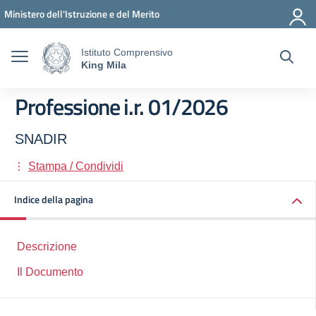
Vai ai contenuti
Vai al menu di navigazione
Vai al footer
Ministero dell'Istruzione e del Merito
Istituto Comprensivo
King Mila
Professione i.r. 01/2026
SNADIR
Stampa / Condividi
Indice della pagina
Descrizione
Il Documento