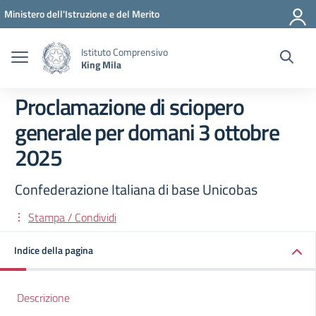
Vai ai contenuti
Vai al menu di navigazione
Vai al footer
Ministero dell'Istruzione e del Merito
Istituto Comprensivo
King Mila
Proclamazione di sciopero
generale per domani 3 ottobre
2025
Confederazione Italiana di base Unicobas
Stampa / Condividi
Indice della pagina
Descrizione