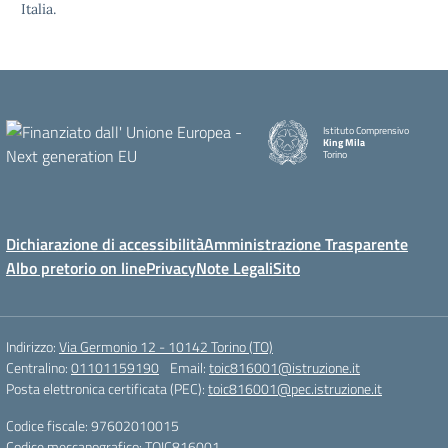
Italia.
Istituto Comprensivo
King Mila
Torino
Dichiarazione di accessibilità
Amministrazione Trasparente
Albo pretorio on line
Privacy
Note Legali
Sito
Indirizzo:
Via Germonio 12 - 10142 Torino (TO)
Centralino:
01101159190
Email:
toic816001@istruzione.it
Posta elettronica certificata (PEC):
toic816001@pec.istruzione.it
Codice fiscale: 97602010015
Codice meccanografico:
TOIC816001