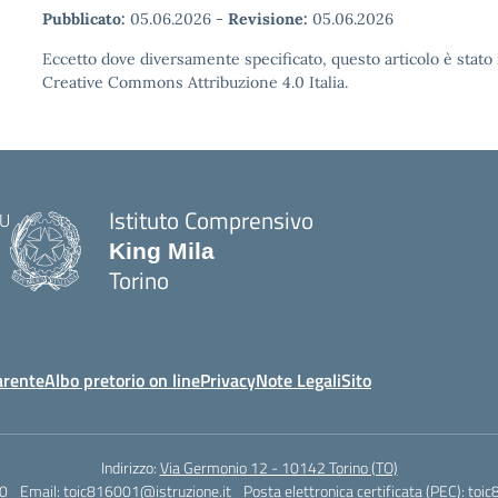
Pubblicato:
05.06.2026
-
Revisione:
05.06.2026
Eccetto dove diversamente specificato, questo articolo è stato 
Creative Commons Attribuzione 4.0 Italia.
Istituto Comprensivo
King Mila
Torino
arente
Albo pretorio on line
Privacy
Note Legali
Sito
Indirizzo:
Via Germonio 12 - 10142 Torino (TO)
0
Email:
toic816001@istruzione.it
Posta elettronica certificata (PEC):
toic