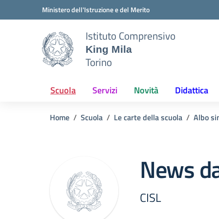
Vai ai contenuti
Vai al menu di navigazione
Vai al footer
Ministero dell'Istruzione e del Merito
Istituto Comprensivo
King Mila
Torino
Scuola
Servizi
Novità
Didattica
Home
Scuola
Le carte della scuola
Albo si
News da
CISL