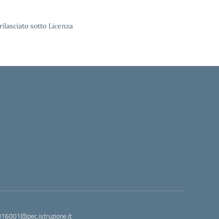
rilasciato sotto Licenza
816001@pec.istruzione.it