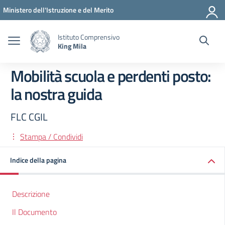
Vai ai contenuti
Vai al menu di navigazione
Vai al footer
Ministero dell'Istruzione e del Merito
Istituto Comprensivo
King Mila
Mobilità scuola e perdenti posto:
la nostra guida
FLC CGIL
Stampa / Condividi
Indice della pagina
Descrizione
Il Documento