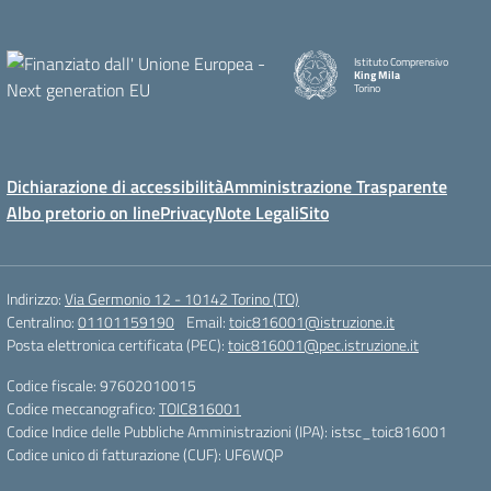
Istituto Comprensivo
King Mila
Torino
Dichiarazione di accessibilità
Amministrazione Trasparente
Albo pretorio on line
Privacy
Note Legali
Sito
Indirizzo:
Via Germonio 12 - 10142 Torino (TO)
Centralino:
01101159190
Email:
toic816001@istruzione.it
Posta elettronica certificata (PEC):
toic816001@pec.istruzione.it
Codice fiscale: 97602010015
Codice meccanografico:
TOIC816001
Codice Indice delle Pubbliche Amministrazioni (IPA): istsc_toic816001
Codice unico di fatturazione (CUF): UF6WQP