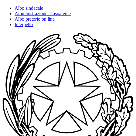
Albo sindacale
Amministrazione Trasparente
Albo pretorio on line
Interpello