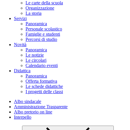
Le carte della scuola
Organizzazione
La storia
Servizi
Panoramica
Personale scolastico
Famiglie e studenti
Percorsi di studio
Novità
Panoramica
Le notizie
Le circolari
Calendario eventi
Didattica
Panoramica
Offerta formativa
Le schede didattiche
I progetti delle classi
Albo sindacale
Amministrazione Trasparente
Albo pretorio on line
Interpello