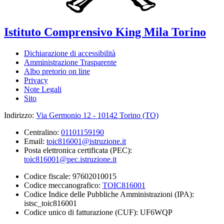
Istituto Comprensivo
King Mila
Torino
Dichiarazione di accessibilità
Amministrazione Trasparente
Albo pretorio on line
Privacy
Note Legali
Sito
Indirizzo:
Via Germonio 12 - 10142 Torino (TO)
Centralino:
01101159190
Email:
toic816001@istruzione.it
Posta elettronica certificata (PEC):
toic816001@pec.istruzione.it
Codice fiscale: 97602010015
Codice meccanografico:
TOIC816001
Codice Indice delle Pubbliche Amministrazioni (IPA):
istsc_toic816001
Codice unico di fatturazione (CUF): UF6WQP