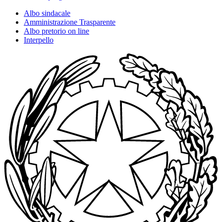
Albo sindacale
Amministrazione Trasparente
Albo pretorio on line
Interpello