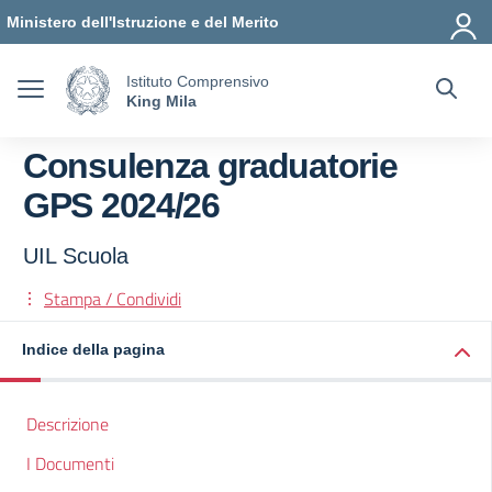
Vai ai contenuti
Vai al menu di navigazione
Vai al footer
Ministero dell'Istruzione e del Merito
Istituto Comprensivo
King Mila
Consulenza graduatorie
GPS 2024/26
UIL Scuola
Stampa / Condividi
Indice della pagina
Descrizione
I Documenti