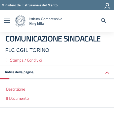
Vai ai contenuti
Vai al menu di navigazione
Vai al footer
Ministero dell'Istruzione e del Merito
Istituto Comprensivo
King Mila
COMUNICAZIONE SINDACALE
FLC CGIL TORINO
Stampa / Condividi
Indice della pagina
Descrizione
Il Documento