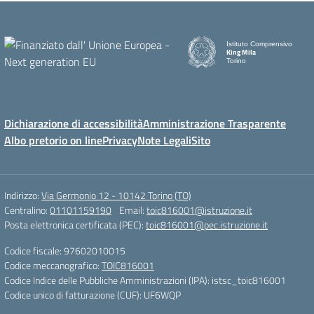
Istituto Comprensivo
King Mila
Torino
Dichiarazione di accessibilità
Amministrazione Trasparente
Albo pretorio on line
Privacy
Note Legali
Sito
Indirizzo:
Via Germonio 12 - 10142 Torino (TO)
Centralino:
01101159190
Email:
toic816001@istruzione.it
Posta elettronica certificata (PEC):
toic816001@pec.istruzione.it
Codice fiscale: 97602010015
Codice meccanografico:
TOIC816001
Codice Indice delle Pubbliche Amministrazioni (IPA): istsc_toic816001
Codice unico di fatturazione (CUF): UF6WQP